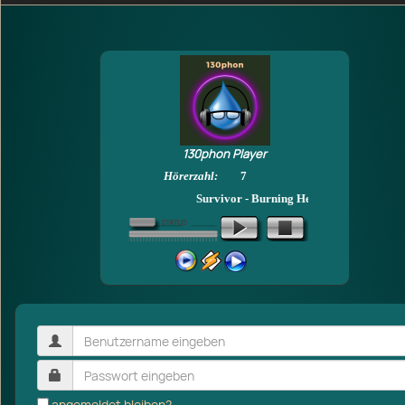
130phon Player
Hörerzahl:
7
Survivor - Burning Heart
angemeldet bleiben?